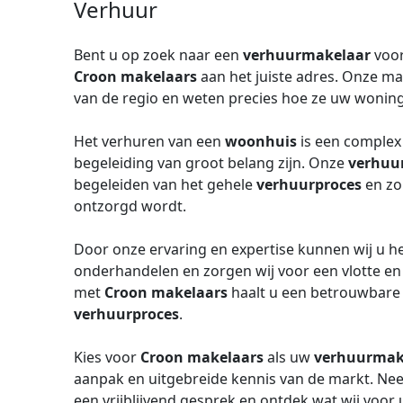
Verhuur
Bent u op zoek naar een
verhuurmakelaar
voor
Croon makelaars
aan het juiste adres. Onze m
van de regio en weten precies hoe ze uw wonin
Het verhuren van een
woonhuis
is een complex
begeleiding van groot belang zijn. Onze
verhuu
begeleiden van het gehele
verhuurproces
en zo
ontzorgd wordt.
Door onze ervaring en expertise kunnen wij u h
onderhandelen en zorgen wij voor een vlotte e
met
Croon makelaars
haalt u een betrouwbare pa
verhuurproces
.
Kies voor
Croon makelaars
als uw
verhuurmak
aanpak en uitgebreide kennis van de markt. Ne
een vrijblijvend gesprek en ontdek wat wij voo