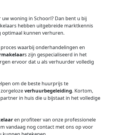
 uw woning in Schoorl? Dan bent u bij
akelaars hebben uitgebreide marktkennis
g optimaal kunnen verhuren.
 proces waarbij onderhandelingen en
rmakelaar
s zijn gespecialiseerd in het
rgen ervoor dat u als verhuurder volledig
elpen om de beste huurprijs te
n zorgeloze
verhuurbegeleiding
. Kortom,
rtner in huis die u bijstaat in het volledige
elaar
en profiteer van onze professionele
em vandaag nog contact met ons op voor
r u kunnen betekenen.