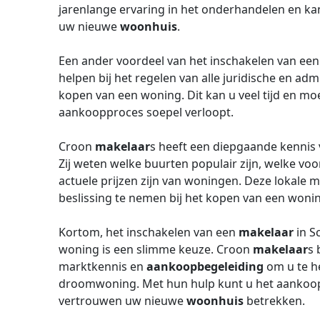
jarenlange ervaring in het onderhandelen en kan
uw nieuwe
woonhuis
.
Een ander voordeel van het inschakelen van ee
helpen bij het regelen van alle juridische en adm
kopen van een woning. Dit kan u veel tijd en mo
aankoopproces soepel verloopt.
Croon
makelaar
s heeft een diepgaande kennis 
Zij weten welke buurten populair zijn, welke voo
actuele prijzen zijn van woningen. Deze lokale 
beslissing te nemen bij het kopen van een woni
Kortom, het inschakelen van een
makelaar
in S
woning is een slimme keuze. Croon
makelaar
s 
marktkennis en
aankoopbegeleiding
om u te h
droomwoning. Met hun hulp kunt u het aankoop
vertrouwen uw nieuwe
woonhuis
betrekken.