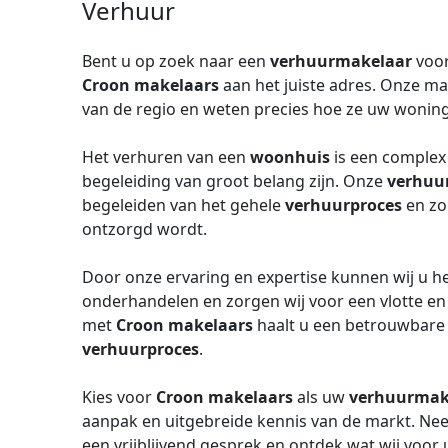
Verhuur
Bent u op zoek naar een
verhuurmakelaar
voor
Croon makelaars
aan het juiste adres. Onze m
van de regio en weten precies hoe ze uw wonin
Het verhuren van een
woonhuis
is een complex
begeleiding van groot belang zijn. Onze
verhuu
begeleiden van het gehele
verhuurproces
en zo
ontzorgd wordt.
Door onze ervaring en expertise kunnen wij u h
onderhandelen en zorgen wij voor een vlotte e
met
Croon makelaars
haalt u een betrouwbare pa
verhuurproces
.
Kies voor
Croon makelaars
als uw
verhuurmak
aanpak en uitgebreide kennis van de markt. Ne
een vrijblijvend gesprek en ontdek wat wij voo