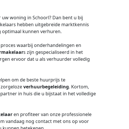
 uw woning in Schoorl? Dan bent u bij
akelaars hebben uitgebreide marktkennis
g optimaal kunnen verhuren.
 proces waarbij onderhandelingen en
rmakelaar
s zijn gespecialiseerd in het
rgen ervoor dat u als verhuurder volledig
elpen om de beste huurprijs te
n zorgeloze
verhuurbegeleiding
. Kortom,
rtner in huis die u bijstaat in het volledige
elaar
en profiteer van onze professionele
em vandaag nog contact met ons op voor
r u kunnen betekenen.