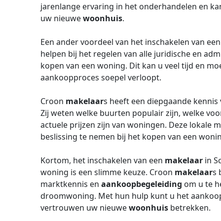
jarenlange ervaring in het onderhandelen en kan
uw nieuwe
woonhuis
.
Een ander voordeel van het inschakelen van ee
helpen bij het regelen van alle juridische en adm
kopen van een woning. Dit kan u veel tijd en mo
aankoopproces soepel verloopt.
Croon
makelaar
s heeft een diepgaande kennis 
Zij weten welke buurten populair zijn, welke voo
actuele prijzen zijn van woningen. Deze lokale 
beslissing te nemen bij het kopen van een woni
Kortom, het inschakelen van een
makelaar
in S
woning is een slimme keuze. Croon
makelaar
s 
marktkennis en
aankoopbegeleiding
om u te h
droomwoning. Met hun hulp kunt u het aankoop
vertrouwen uw nieuwe
woonhuis
betrekken.